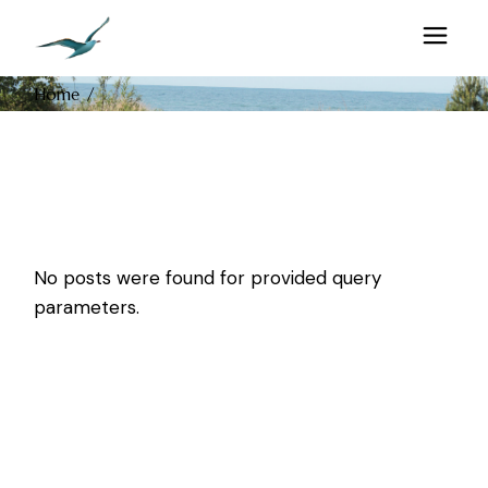
Skip
to
the
content
Home
No posts were found for provided query
parameters.